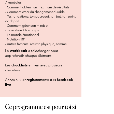
7 modules ​
- Comment obtenir un maximum de résultats
- Comment créer du changement durable
- Tes fondations: ton pourquoi, ton but, ton point
de départ
- Comment gérer son mindset
- Ta relation à ton corps
- Le monde émotionnel
- Nutrition 101
- Autres facteurs: activité physique, sommeil
Le
workbook
​ à télécharger pour
approfondir chaque élément
Les
checklists
en lien avec plusieurs
chapitre
​s
Accès aux
enregistrements des facebook
live
Ce programme est pour toi si
Ce programme est pour toi si