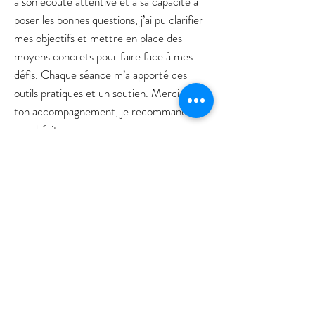
à son écoute attentive et à sa capacité à
poser les bonnes questions, j’ai pu clarifier
mes objectifs et mettre en place des
moyens concrets pour faire face à mes
défis. Chaque séance m’a apporté des
outils pratiques et un soutien. Merci pour
ton accompagnement, je recommande
sans hésiter !
Joanne
Depuis un an, nous avons beaucoup
échangé sur mes habitudes et pensées. Tu
me manques mais je dois voler de mes
propres ailes. Je peux maintenant
t'affirmer que nous avons réussi!!! Ma