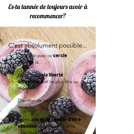
Es-tu tannée de toujours avoir à
recommencer?
C'est absolument possible...
cercle
D’en finir avec ce
vicieux
là...
la liberté
De retrouver
alimentaire
et ne plus être au
régime
D’arrêter de compenser tes
excès?
zen et de cesser d’être
D’être
obsédée
par ton poids et la
nourriture que tu manges et que